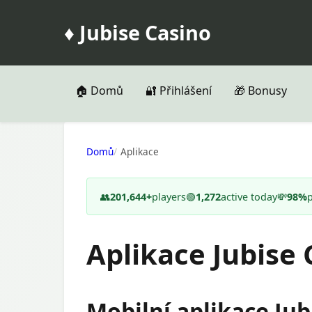
♦️ Jubise Casino
🏠 Domů
🔐 Přihlášení
🎁 Bonusy
Domů
Aplikace
👥
201,644+
players
🟢
1,272
active today
💸
98%
Aplikace Jubise 
Mobilní aplikace Jub