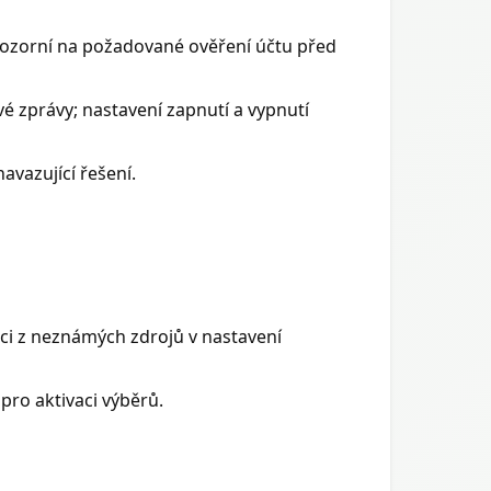
 upozorní na požadované ověření účtu před
é zprávy; nastavení zapnutí a vypnutí
navazující řešení.
aci z neznámých zdrojů v nastavení
 pro aktivaci výběrů.