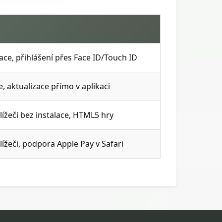
kace, přihlášení přes Face ID/Touch ID
e, aktualizace přímo v aplikaci
lížeči bez instalace, HTML5 hry
lížeči, podpora Apple Pay v Safari