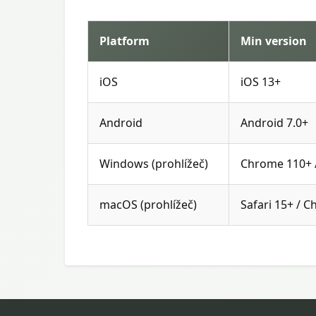
Platform
Min version
iOS
iOS 13+
Android
Android 7.0+
Windows (prohlížeč)
Chrome 110+ /
macOS (prohlížeč)
Safari 15+ / 