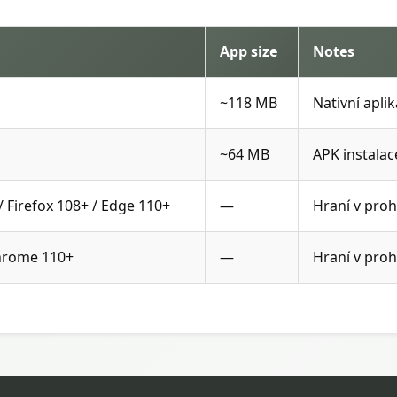
App size
Notes
~118 MB
Nativní apli
~64 MB
APK instalac
 Firefox 108+ / Edge 110+
—
Hraní v proh
Chrome 110+
—
Hraní v proh