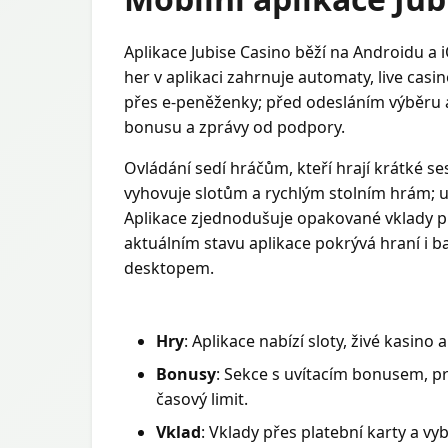
Aplikace Jubise Casino běží na Androidu a iO
her v aplikaci zahrnuje automaty, live casino
přes e-peněženky; před odesláním výběru apl
bonusu a zprávy od podpory.
Ovládání sedí hráčům, kteří hrají krátké s
vyhovuje slotům a rychlým stolním hrám; u l
Aplikace zjednodušuje opakované vklady př
aktuálním stavu aplikace pokrývá hraní i b
desktopem.
Hry
: Aplikace nabízí sloty, živé kasino 
Bonusy
: Sekce s uvítacím bonusem, 
časový limit.
Vklad
: Vklady přes platební karty a v