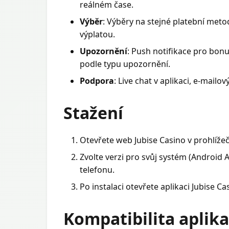
reálném čase.
Výběr
: Výběry na stejné platební meto
výplatou.
Upozornění
: Push notifikace pro bon
podle typu upozornění.
Podpora
: Live chat v aplikaci, e-mailo
Stažení
Otevřete web Jubise Casino v prohlížeč
Zvolte verzi pro svůj systém (Android 
telefonu.
Po instalaci otevřete aplikaci Jubise Ca
Kompatibilita aplika