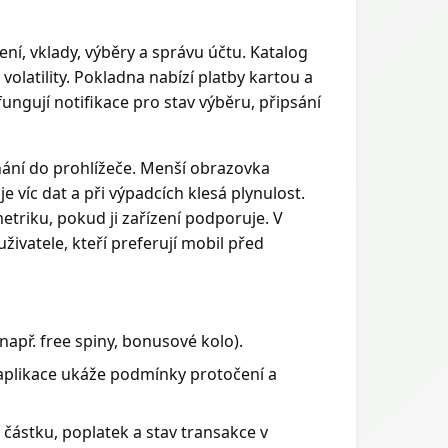
ení, vklady, výběry a správu účtu. Katalog
 volatility. Pokladna nabízí platby kartou a
fungují notifikace pro stav výběru, připsání
ínání do prohlížeče. Menší obrazovka
e víc dat a při výpadcích klesá plynulost.
triku, pokud ji zařízení podporuje. V
ivatele, kteří preferují mobil před
 (např. free spiny, bonusové kolo).
aplikace ukáže podmínky protočení a
 částku, poplatek a stav transakce v