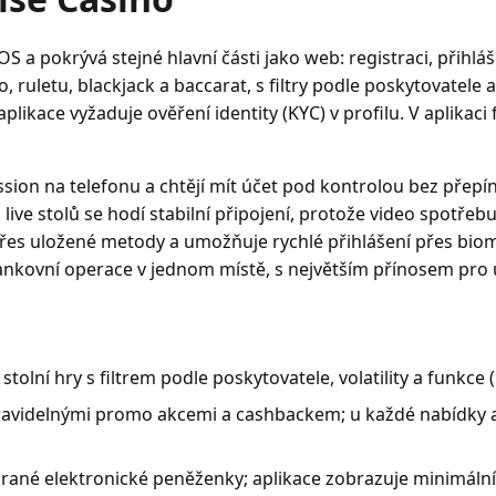
S a pokrývá stejné hlavní části jako web: registraci, přihláš
, ruletu, blackjack a baccarat, s filtry podle poskytovatele a
ikace vyžaduje ověření identity (KYC) v profilu. V aplikaci 
ession na telefonu a chtějí mít účet pod kontrolou bez přep
ive stolů se hodí stabilní připojení, protože video spotřebuj
es uložené metody a umožňuje rychlé přihlášení přes biome
ankovní operace v jednom místě, s největším přínosem pro už
a stolní hry s filtrem podle poskytovatele, volatility a funkce
pravidelnými promo akcemi a cashbackem; u každé nabídky 
ybrané elektronické peněženky; aplikace zobrazuje minimální