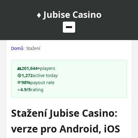
♦️ Jubise Casino
Domů
Stažení
👥
201,644+
players
🟢
1,272
active today
💸
98%
payout rate
⭐
4.9/5
rating
Stažení Jubise Casino:
verze pro Android, iOS