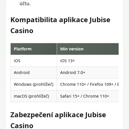
účtu.
Kompatibilita aplikace Jubise
Casino
Platform
Min version
iOS
iOS 13+
Android
Android 7.0+
Windows (prohlížeč)
Chrome 110+ / Firefox 109+ / Edge
macOS (prohlížeč)
Safari 15+ / Chrome 110+
Zabezpečení aplikace Jubise
Casino