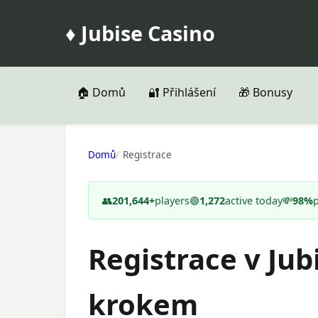
♦️ Jubise Casino
🏠 Domů
🔐 Přihlášení
🎁 Bonusy
Domů
Registrace
👥
201,644+
players
🟢
1,272
active today
💸
98%
Registrace v Jub
krokem