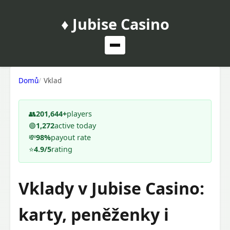
♦️ Jubise Casino
Domů
Vklad
👥
201,644+
players
🟢
1,272
active today
💸
98%
payout rate
⭐
4.9/5
rating
Vklady v Jubise Casino:
karty, peněženky i