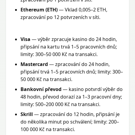
Ethereum (ETH)
— Vklad 0,005–2 ETH,
zpracování po 12 potvrzeních v síti.
Visa
— výběr zpracuje kasino do 24 hodin,
připsání na kartu trvá 1–5 pracovních dnů;
limity: 300–50 000 Kč na transakci.
Mastercard
— zpracování do 24 hodin,
připsání trvá 1–5 pracovních dnů; limity: 300–
50 000 Kč na transakci.
Bankovní převod
— kasino potvrdí výběr do
48 hodin, převod dorazí za 1–3 pracovní dny;
limity: 500–200 000 Kč na transakci.
Skrill
— zpracování do 12 hodin, připsání je
do několika minut po schválení; limity: 200–
100 000 Kč na transakci.