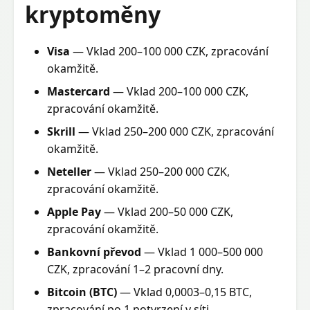
kryptoměny
Visa
— Vklad 200–100 000 CZK, zpracování
okamžitě.
Mastercard
— Vklad 200–100 000 CZK,
zpracování okamžitě.
Skrill
— Vklad 250–200 000 CZK, zpracování
okamžitě.
Neteller
— Vklad 250–200 000 CZK,
zpracování okamžitě.
Apple Pay
— Vklad 200–50 000 CZK,
zpracování okamžitě.
Bankovní převod
— Vklad 1 000–500 000
CZK, zpracování 1–2 pracovní dny.
Bitcoin (BTC)
— Vklad 0,0003–0,15 BTC,
zpracování po 1 potvrzení v síti.